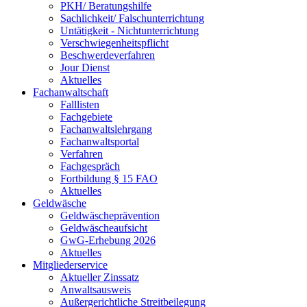
PKH/ Beratungshilfe
Sachlichkeit/ Falschunterrichtung
Untätigkeit - Nichtunterrichtung
Verschwiegenheitspflicht
Beschwerdeverfahren
Jour Dienst
Aktuelles
Fachanwaltschaft
Falllisten
Fachgebiete
Fachanwaltslehrgang
Fachanwaltsportal
Verfahren
Fachgespräch
Fortbildung § 15 FAO
Aktuelles
Geldwäsche
Geldwäscheprävention
Geldwäscheaufsicht
GwG-Erhebung 2026
Aktuelles
Mitgliederservice
Aktueller Zinssatz
Anwaltsausweis
Außergerichtliche Streitbeilegung