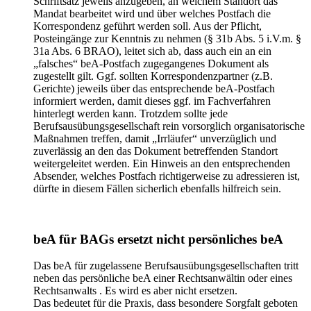
Schriftsatz jeweils anzugeben, an welchem Standort das
Mandat bearbeitet wird und über welches Postfach die
Korrespondenz geführt werden soll. Aus der Pflicht,
Posteingänge zur Kenntnis zu nehmen (§ 31b Abs. 5 i.V.m. §
31a Abs. 6 BRAO), leitet sich ab, dass auch ein an ein
„falsches“ beA-Postfach zugegangenes Dokument als
zugestellt gilt. Ggf. sollten Korrespondenzpartner (z.B.
Gerichte) jeweils über das entsprechende beA-Postfach
informiert werden, damit dieses ggf. im Fachverfahren
hinterlegt werden kann. Trotzdem sollte jede
Berufsausübungsgesellschaft rein vorsorglich organisatorische
Maßnahmen treffen, damit „Irrläufer“ unverzüglich und
zuverlässig an den das Dokument betreffenden Standort
weitergeleitet werden. Ein Hinweis an den entsprechenden
Absender, welches Postfach richtigerweise zu adressieren ist,
dürfte in diesem Fällen sicherlich ebenfalls hilfreich sein.
beA für BAGs ersetzt nicht persönliches beA
Das beA für zugelassene Berufsausübungsgesellschaften tritt
neben das persönliche beA einer Rechtsanwältin oder eines
Rechtsanwalts . Es wird es aber nicht ersetzen.
Das bedeutet für die Praxis, dass besondere Sorgfalt geboten