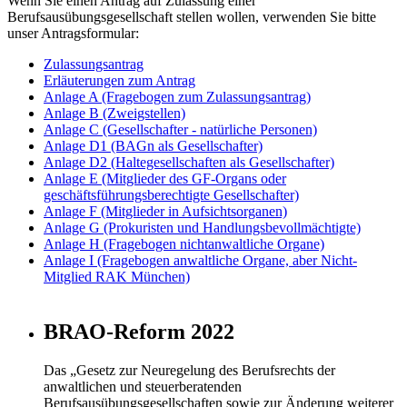
Wenn Sie einen Antrag auf Zulassung einer
Berufsausübungsgesellschaft stellen wollen, verwenden Sie bitte
unser Antragsformular:
Zulassungsantrag
Erläuterungen zum Antrag
Anlage A (Fragebogen zum Zulassungsantrag)
Anlage B (Zweigstellen)
Anlage C (Gesellschafter - natürliche Personen)
Anlage D1 (BAGn als Gesellschafter)
Anlage D2 (Haltegesellschaften als Gesellschafter)
Anlage E (Mitglieder des GF-Organs oder
geschäftsführungsberechtigte Gesellschafter)
Anlage F (Mitglieder in Aufsichtsorganen)
Anlage G (Prokuristen und Handlungsbevollmächtigte)
Anlage H (Fragebogen nichtanwaltliche Organe)
Anlage I (Fragebogen anwaltliche Organe, aber Nicht-
Mitglied RAK München)
BRAO-Reform 2022
Das „Gesetz zur Neuregelung des Berufsrechts der
anwaltlichen und steuerberatenden
Berufsausübungsgesellschaften sowie zur Änderung weiterer