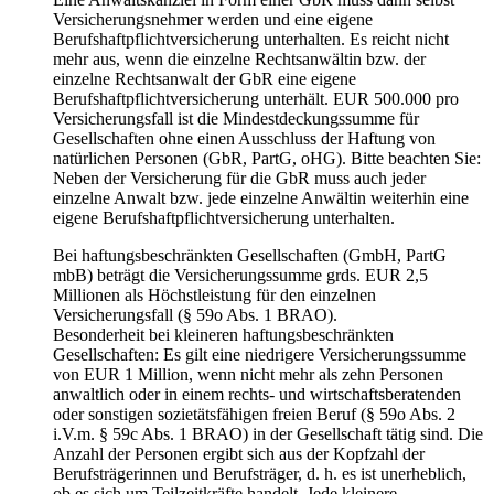
Versicherungsnehmer werden und eine eigene
Berufshaftpflichtversicherung unterhalten. Es reicht nicht
mehr aus, wenn die einzelne Rechtsanwältin bzw. der
einzelne Rechtsanwalt der GbR eine eigene
Berufshaftpflichtversicherung unterhält. EUR 500.000 pro
Versicherungsfall ist die Mindestdeckungssumme für
Gesellschaften ohne einen Ausschluss der Haftung von
natürlichen Personen (GbR, PartG, oHG). Bitte beachten Sie:
Neben der Versicherung für die GbR muss auch jeder
einzelne Anwalt bzw. jede einzelne Anwältin weiterhin eine
eigene Berufshaftpflichtversicherung unterhalten.
Bei haftungsbeschränkten Gesellschaften (GmbH, PartG
mbB) beträgt die Versicherungssumme grds. EUR 2,5
Millionen als Höchstleistung für den einzelnen
Versicherungsfall (§ 59o Abs. 1 BRAO).
Besonderheit bei kleineren haftungsbeschränkten
Gesellschaften: Es gilt eine niedrigere Versicherungssumme
von EUR 1 Million, wenn nicht mehr als zehn Personen
anwaltlich oder in einem rechts- und wirtschaftsberatenden
oder sonstigen sozietätsfähigen freien Beruf (§ 59o Abs. 2
i.V.m. § 59c Abs. 1 BRAO) in der Gesellschaft tätig sind. Die
Anzahl der Personen ergibt sich aus der Kopfzahl der
Berufsträgerinnen und Berufsträger, d. h. es ist unerheblich,
ob es sich um Teilzeitkräfte handelt. Jede kleinere