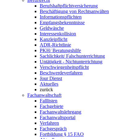
Berufsrecht
Berufshaftpflichtversicherung
Beschäftigung von Rechtsanwälten
Informationspflichten
Empfangsbekenntnisse
Geldwäsche
Interessenkollision
Kanzleipflicht
ADR-Richtlinie
PKH/ Beratungshilfe
Sachlichkeit/ Falschunterrichtung
Untätigkeit - Nichtunterrichtung
Verschwiegenheitspflicht
Beschwerdeverfahren
Jour Dienst
Aktuelles
zurück
Fachanwaltschaft
Falllisten
Fachgebiete
Fachanwaltslehrgang
Fachanwaltsportal
Verfahren
Fachgespräch
Fortbildung § 15 FAO