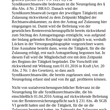
Syndikusrechtsanwälte bedeutsam ist die Neuregelung des §
46a Abs. 4 Nr. 2 BRAO. Danach wird der
Syndikusrechtsanwalt (wegen der jeweiligen Tätigkeit) mit
Zulassung rückwirkend zu dem Zeitpunkt Mitglied der
Rechtsanwaltskammer, zu dem der Antrag auf Zulassung hier
eingegangen ist. Damit wird die Befreiung von der
gesetzlichen Rentenversicherungspflicht bereits rückwirkend
zum Stichtag des Antragseingangs ermöglicht, was aufgrund
der bislang geltenden Rechtslage nicht möglich war, weshalb
Lücken in der Versorgungsbiographie vorgezeichnet waren.
Eine Ausnahme besteht dann, wenn die Tätigkeit, für die die
Zulassung erfolgt, erst nach Antragstellung begonnen hat. In
diesem Fall wird die Mitgliedschaft erst mit dem Zeitpunkt
des Beginns der Tätigkeit begründet. Die Vorschrift tritt
rückwirkend mit Wirkung zum 01.01.2016 in Kraft (Art. 20
Abs. 2 Nr. 1 des Gesetzes), so dass auch
Syndikusrechtsanwälte, die bereits zugelassen sind, von der
Neuregelung erfasst sind und von ihr ggf. profitieren können.
Nicht von sozialversicherungsrechtlicher Relevanz ist die
Neuregelung für alle Syndikusrechtsanwälte, die bis
einschließlich 01.04.2016 Antrag auf rückwirkende Befreiung
von der Rentenversicherungspflicht nach § 231 Abs. 4b SGB
VI gestellt hatten und die die Tätigkeit, für die sie die
Zulassung beantragt hatten, im Zeitpunkt der Zulassung noch