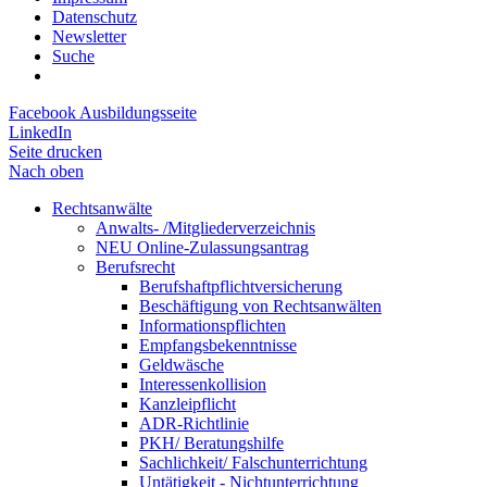
Datenschutz
Newsletter
Suche
Facebook Ausbildungsseite
LinkedIn
Seite drucken
Nach oben
Rechtsanwälte
Anwalts- /Mitgliederverzeichnis
NEU Online-Zulassungsantrag
Berufsrecht
Berufshaftpflichtversicherung
Beschäftigung von Rechtsanwälten
Informationspflichten
Empfangsbekenntnisse
Geldwäsche
Interessenkollision
Kanzleipflicht
ADR-Richtlinie
PKH/ Beratungshilfe
Sachlichkeit/ Falschunterrichtung
Untätigkeit - Nichtunterrichtung