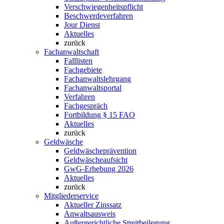
Verschwiegenheitspflicht
Beschwerdeverfahren
Jour Dienst
Aktuelles
zurück
Fachanwaltschaft
Falllisten
Fachgebiete
Fachanwaltslehrgang
Fachanwaltsportal
Verfahren
Fachgespräch
Fortbildung § 15 FAO
Aktuelles
zurück
Geldwäsche
Geldwäscheprävention
Geldwäscheaufsicht
GwG-Erhebung 2026
Aktuelles
zurück
Mitgliederservice
Aktueller Zinssatz
Anwaltsausweis
Außergerichtliche Streitbeilegung