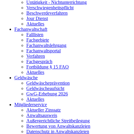
Untätigkeit - Nichtunterrichtung
Verschwiegenheitspflicht
Beschwerdeverfahren
Jour Dienst
Aktuelles
Fachanwaltschaft
Falllisten
Fachgebiete
Fachanwaltslehrgang
Fachanwaltsportal
Verfahren
Fachgespräch
Fortbildung § 15 FAO
Aktuelles
Geldwäsche
Geldwäscheprävention
Geldwäscheaufsicht
GwG-Erhebung 2026
Aktuelles
Mitgliederservice
Aktueller Zinssatz
Anwaltsausweis
Außergerichtliche Streitbeilegung
Bewertung von Anwaltskanzleien
Datenschutz in Anwaltskanzleien