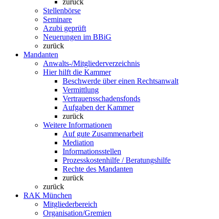
zurück
Stellenbörse
Seminare
Azubi geprüft
Neuerungen im BBiG
zurück
Mandanten
Anwalts-/Mitgliederverzeichnis
Hier hilft die Kammer
Beschwerde über einen Rechtsanwalt
Vermittlung
Vertrauensschadensfonds
Aufgaben der Kammer
zurück
Weitere Informationen
Auf gute Zusammenarbeit
Mediation
Informationsstellen
Prozesskostenhilfe / Beratungshilfe
Rechte des Mandanten
zurück
zurück
RAK München
Mitgliederbereich
Organisation/Gremien