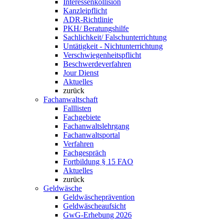
Interessenkollision
Kanzleipflicht
ADR-Richtlinie
PKH/ Beratungshilfe
Sachlichkeit/ Falschunterrichtung
Untätigkeit - Nichtunterrichtung
Verschwiegenheitspflicht
Beschwerdeverfahren
Jour Dienst
Aktuelles
zurück
Fachanwaltschaft
Falllisten
Fachgebiete
Fachanwaltslehrgang
Fachanwaltsportal
Verfahren
Fachgespräch
Fortbildung § 15 FAO
Aktuelles
zurück
Geldwäsche
Geldwäscheprävention
Geldwäscheaufsicht
GwG-Erhebung 2026