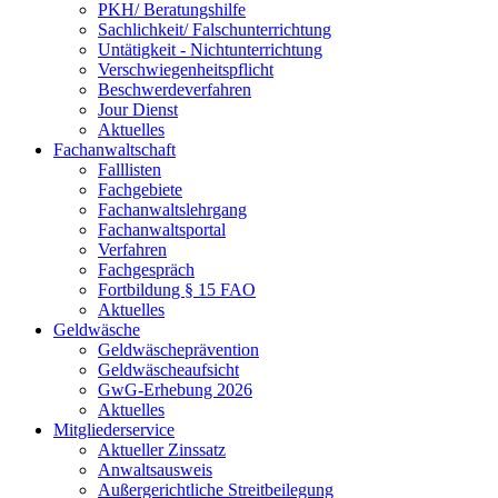
PKH/ Beratungshilfe
Sachlichkeit/ Falschunterrichtung
Untätigkeit - Nichtunterrichtung
Verschwiegenheitspflicht
Beschwerdeverfahren
Jour Dienst
Aktuelles
Fachanwaltschaft
Falllisten
Fachgebiete
Fachanwaltslehrgang
Fachanwaltsportal
Verfahren
Fachgespräch
Fortbildung § 15 FAO
Aktuelles
Geldwäsche
Geldwäscheprävention
Geldwäscheaufsicht
GwG-Erhebung 2026
Aktuelles
Mitgliederservice
Aktueller Zinssatz
Anwaltsausweis
Außergerichtliche Streitbeilegung