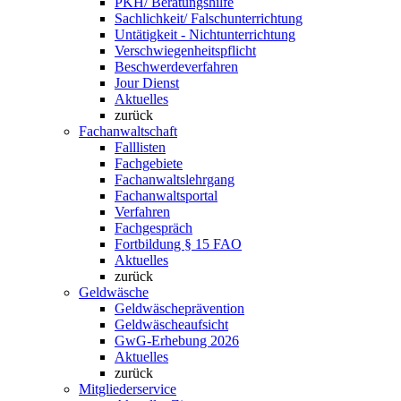
PKH/ Beratungshilfe
Sachlichkeit/ Falschunterrichtung
Untätigkeit - Nichtunterrichtung
Verschwiegenheitspflicht
Beschwerdeverfahren
Jour Dienst
Aktuelles
zurück
Fachanwaltschaft
Falllisten
Fachgebiete
Fachanwaltslehrgang
Fachanwaltsportal
Verfahren
Fachgespräch
Fortbildung § 15 FAO
Aktuelles
zurück
Geldwäsche
Geldwäscheprävention
Geldwäscheaufsicht
GwG-Erhebung 2026
Aktuelles
zurück
Mitgliederservice