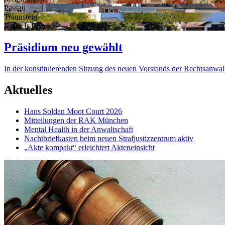
Passau
Traunstein
Rottach-Egern
Präsidium neu gewählt
In der konstituierenden Sitzung des neuen Vorstands der Rechtsanw
Aktuelles
Hans Soldan Moot Court 2026
Mitteilungen der RAK München
Mental Health in der Anwaltschaft
Nachtbriefkasten beim neuen Strafjustizzentrum aktiv
„Akte kompakt“ erleichtert Akteneinsicht