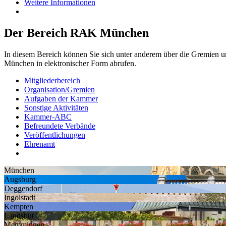
Weitere Informationen
Der Bereich RAK München
In diesem Bereich können Sie sich unter anderem über die Gremien 
München in elektronischer Form abrufen.
Mitgliederbereich
Organisation/Gremien
Aufgaben der Kammer
Sonstige Aktivitäten
Kammer-ABC
Befreundete Verbände
Veröffentlichungen
Ehrenamt
München
Augsburg
Deggendorf
Ingolstadt
Kempten
Landshut
Memmingen