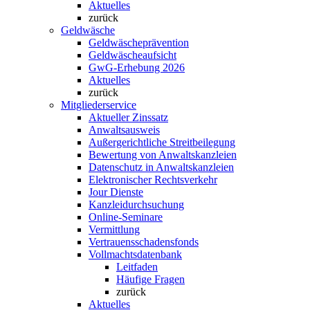
Aktuelles
zurück
Geldwäsche
Geldwäscheprävention
Geldwäscheaufsicht
GwG-Erhebung 2026
Aktuelles
zurück
Mitgliederservice
Aktueller Zinssatz
Anwaltsausweis
Außergerichtliche Streitbeilegung
Bewertung von Anwaltskanzleien
Datenschutz in Anwaltskanzleien
Elektronischer Rechtsverkehr
Jour Dienste
Kanzleidurchsuchung
Online-Seminare
Vermittlung
Vertrauensschadensfonds
Vollmachtsdatenbank
Leitfaden
Häufige Fragen
zurück
Aktuelles