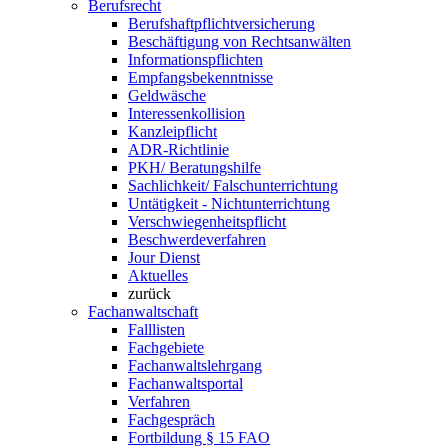
Berufsrecht
Berufshaftpflichtversicherung
Beschäftigung von Rechtsanwälten
Informationspflichten
Empfangsbekenntnisse
Geldwäsche
Interessenkollision
Kanzleipflicht
ADR-Richtlinie
PKH/ Beratungshilfe
Sachlichkeit/ Falschunterrichtung
Untätigkeit - Nichtunterrichtung
Verschwiegenheitspflicht
Beschwerdeverfahren
Jour Dienst
Aktuelles
zurück
Fachanwaltschaft
Falllisten
Fachgebiete
Fachanwaltslehrgang
Fachanwaltsportal
Verfahren
Fachgespräch
Fortbildung § 15 FAO