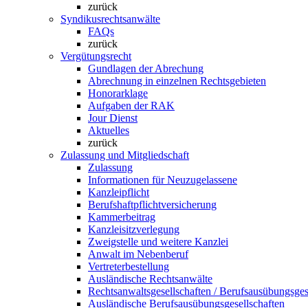
zurück
Syndikusrechtsanwälte
FAQs
zurück
Vergütungsrecht
Gundlagen der Abrechung
Abrechnung in einzelnen Rechtsgebieten
Honorarklage
Aufgaben der RAK
Jour Dienst
Aktuelles
zurück
Zulassung und Mitgliedschaft
Zulassung
Informationen für Neuzugelassene
Kanzleipflicht
Berufshaftpflichtversicherung
Kammerbeitrag
Kanzleisitzverlegung
Zweigstelle und weitere Kanzlei
Anwalt im Nebenberuf
Vertreterbestellung
Ausländische Rechtsanwälte
Rechtsanwaltsgesellschaften / Berufsausübungsges
Ausländische Berufsausübungsgesellschaften