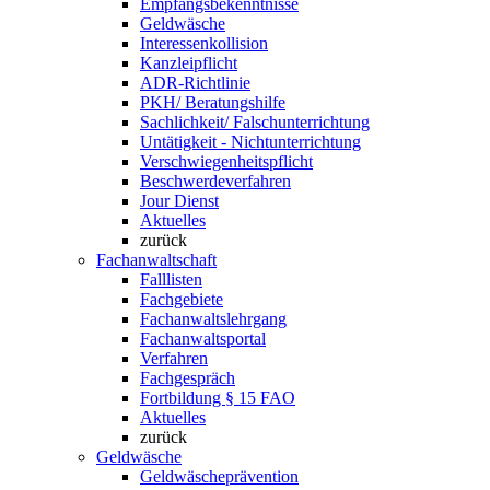
Empfangsbekenntnisse
Geldwäsche
Interessenkollision
Kanzleipflicht
ADR-Richtlinie
PKH/ Beratungshilfe
Sachlichkeit/ Falschunterrichtung
Untätigkeit - Nichtunterrichtung
Verschwiegenheitspflicht
Beschwerdeverfahren
Jour Dienst
Aktuelles
zurück
Fachanwaltschaft
Falllisten
Fachgebiete
Fachanwaltslehrgang
Fachanwaltsportal
Verfahren
Fachgespräch
Fortbildung § 15 FAO
Aktuelles
zurück
Geldwäsche
Geldwäscheprävention