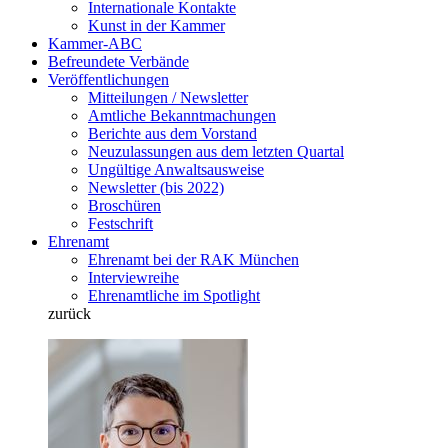
Internationale Kontakte
Kunst in der Kammer
Kammer-ABC
Befreundete Verbände
Veröffentlichungen
Mitteilungen / Newsletter
Amtliche Bekanntmachungen
Berichte aus dem Vorstand
Neuzulassungen aus dem letzten Quartal
Ungültige Anwaltsausweise
Newsletter (bis 2022)
Broschüren
Festschrift
Ehrenamt
Ehrenamt bei der RAK München
Interviewreihe
Ehrenamtliche im Spotlight
zurück