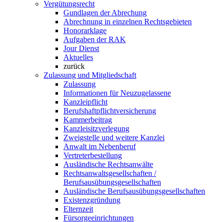
Vergütungsrecht
Gundlagen der Abrechung
Abrechnung in einzelnen Rechtsgebieten
Honorarklage
Aufgaben der RAK
Jour Dienst
Aktuelles
zurück
Zulassung und Mitgliedschaft
Zulassung
Informationen für Neuzugelassene
Kanzleipflicht
Berufshaftpflichtversicherung
Kammerbeitrag
Kanzleisitzverlegung
Zweigstelle und weitere Kanzlei
Anwalt im Nebenberuf
Vertreterbestellung
Ausländische Rechtsanwälte
Rechtsanwaltsgesellschaften /
Berufsausübungsgesellschaften
Ausländische Berufsausübungsgesellschaften
Existenzgründung
Elternzeit
Fürsorgeeinrichtungen