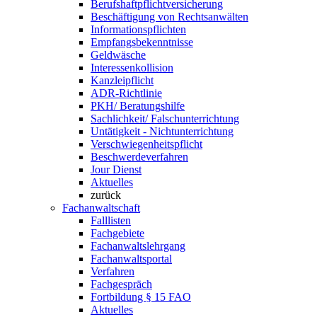
Berufshaftpflichtversicherung
Beschäftigung von Rechtsanwälten
Informationspflichten
Empfangsbekenntnisse
Geldwäsche
Interessenkollision
Kanzleipflicht
ADR-Richtlinie
PKH/ Beratungshilfe
Sachlichkeit/ Falschunterrichtung
Untätigkeit - Nichtunterrichtung
Verschwiegenheitspflicht
Beschwerdeverfahren
Jour Dienst
Aktuelles
zurück
Fachanwaltschaft
Falllisten
Fachgebiete
Fachanwaltslehrgang
Fachanwaltsportal
Verfahren
Fachgespräch
Fortbildung § 15 FAO
Aktuelles