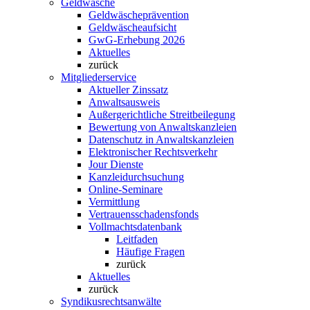
Geldwäsche
Geldwäscheprävention
Geldwäscheaufsicht
GwG-Erhebung 2026
Aktuelles
zurück
Mitgliederservice
Aktueller Zinssatz
Anwaltsausweis
Außergerichtliche Streitbeilegung
Bewertung von Anwaltskanzleien
Datenschutz in Anwaltskanzleien
Elektronischer Rechtsverkehr
Jour Dienste
Kanzleidurchsuchung
Online-Seminare
Vermittlung
Vertrauensschadensfonds
Vollmachtsdatenbank
Leitfaden
Häufige Fragen
zurück
Aktuelles
zurück
Syndikusrechtsanwälte