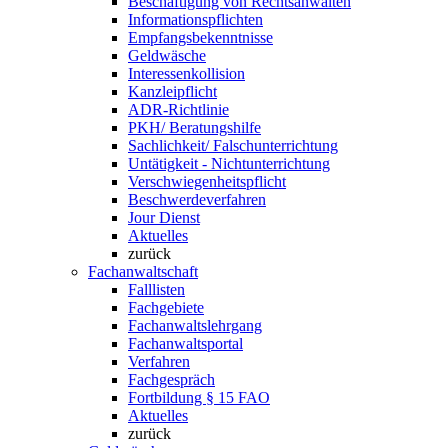
Beschäftigung von Rechtsanwälten
Informationspflichten
Empfangsbekenntnisse
Geldwäsche
Interessenkollision
Kanzleipflicht
ADR-Richtlinie
PKH/ Beratungshilfe
Sachlichkeit/ Falschunterrichtung
Untätigkeit - Nichtunterrichtung
Verschwiegenheitspflicht
Beschwerdeverfahren
Jour Dienst
Aktuelles
zurück
Fachanwaltschaft
Falllisten
Fachgebiete
Fachanwaltslehrgang
Fachanwaltsportal
Verfahren
Fachgespräch
Fortbildung § 15 FAO
Aktuelles
zurück