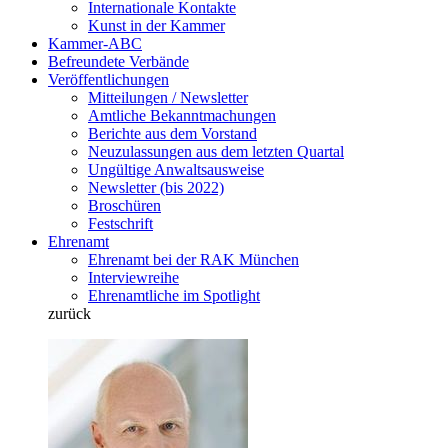
Internationale Kontakte
Kunst in der Kammer
Kammer-ABC
Befreundete Verbände
Veröffentlichungen
Mitteilungen / Newsletter
Amtliche Bekanntmachungen
Berichte aus dem Vorstand
Neuzulassungen aus dem letzten Quartal
Ungültige Anwaltsausweise
Newsletter (bis 2022)
Broschüren
Festschrift
Ehrenamt
Ehrenamt bei der RAK München
Interviewreihe
Ehrenamtliche im Spotlight
zurück