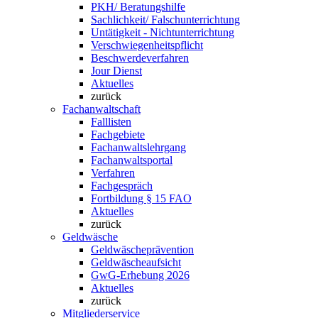
PKH/ Beratungshilfe
Sachlichkeit/ Falschunterrichtung
Untätigkeit - Nichtunterrichtung
Verschwiegenheitspflicht
Beschwerdeverfahren
Jour Dienst
Aktuelles
zurück
Fachanwaltschaft
Falllisten
Fachgebiete
Fachanwaltslehrgang
Fachanwaltsportal
Verfahren
Fachgespräch
Fortbildung § 15 FAO
Aktuelles
zurück
Geldwäsche
Geldwäscheprävention
Geldwäscheaufsicht
GwG-Erhebung 2026
Aktuelles
zurück
Mitgliederservice