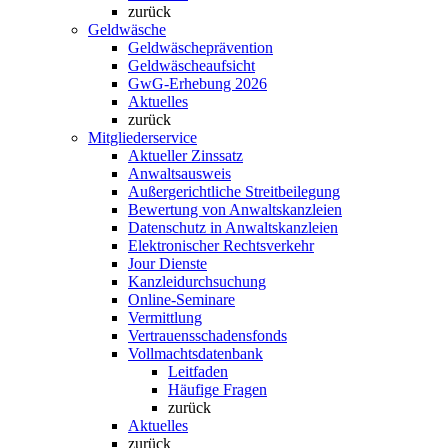
zurück
Geldwäsche
Geldwäscheprävention
Geldwäscheaufsicht
GwG-Erhebung 2026
Aktuelles
zurück
Mitgliederservice
Aktueller Zinssatz
Anwaltsausweis
Außergerichtliche Streitbeilegung
Bewertung von Anwaltskanzleien
Datenschutz in Anwaltskanzleien
Elektronischer Rechtsverkehr
Jour Dienste
Kanzleidurchsuchung
Online-Seminare
Vermittlung
Vertrauensschadensfonds
Vollmachtsdatenbank
Leitfaden
Häufige Fragen
zurück
Aktuelles
zurück