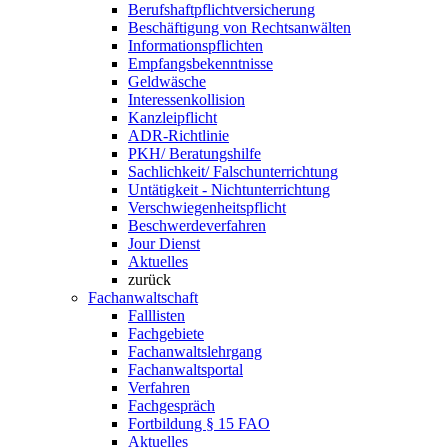
Berufshaftpflichtversicherung
Beschäftigung von Rechtsanwälten
Informationspflichten
Empfangsbekenntnisse
Geldwäsche
Interessenkollision
Kanzleipflicht
ADR-Richtlinie
PKH/ Beratungshilfe
Sachlichkeit/ Falschunterrichtung
Untätigkeit - Nichtunterrichtung
Verschwiegenheitspflicht
Beschwerdeverfahren
Jour Dienst
Aktuelles
zurück
Fachanwaltschaft
Falllisten
Fachgebiete
Fachanwaltslehrgang
Fachanwaltsportal
Verfahren
Fachgespräch
Fortbildung § 15 FAO
Aktuelles