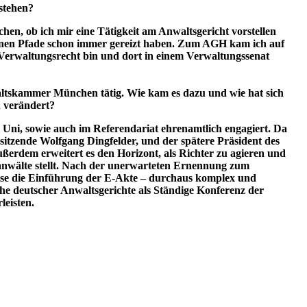
stehen?
, ob ich mir eine Tätigkeit am Anwaltsgericht vorstellen
etenen Pfade schon immer gereizt haben. Zum AGH kam ich auf
 Verwaltungsrecht bin und dort in einem Verwaltungssenat
waltskammer München tätig. Wie kam es dazu und wie hat sich
n verändert?
r Uni, sowie auch im Referendariat ehrenamtlich engagiert. Da
Vorsitzende Wolfgang Dingfelder, und der spätere Präsident des
ußerdem erweitert es den Horizont, als Richter zu agieren und
sanwälte stellt. Nach der unerwarteten Ernennung zum
eise die Einführung der E-Akte – durchaus komplex und
eihe deutscher Anwaltsgerichte als Ständige Konferenz der
leisten.