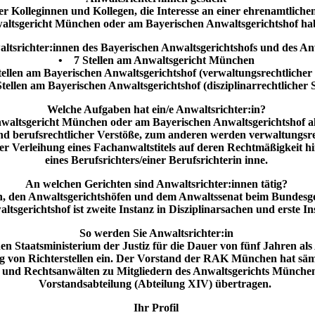
olleginnen und Kollegen, die Interesse an einer ehrenamtlichen 
altsgericht München oder am Bayerischen Anwaltsgerichtshof ha
ltsrichter:innen des Bayerischen Anwaltsgerichtshofs und des Anw
• 7 Stellen am Anwaltsgericht München
ellen am Bayerischen Anwaltsgerichtshof (verwaltungsrechtlicher
tellen am Bayerischen Anwaltsgerichtshof (disziplinarrechtlicher 
Welche Aufgaben hat ein/e Anwaltsrichter:in?
waltsgericht München oder am Bayerischen Anwaltsgerichtshof als 
nd berufsrechtlicher Verstöße, zum anderen werden verwaltungsre
r Verleihung eines Fachanwaltstitels auf deren Rechtmäßigkeit hi
eines Berufsrichters/einer Berufsrichterin inne.
An welchen Gerichten sind Anwaltsrichter:innen tätig?
ten, den Anwaltsgerichtshöfen und dem Anwaltssenat beim Bundesge
altsgerichtshof ist zweite Instanz in Disziplinarsachen und erste 
So werden Sie Anwaltsrichter:in
Staatsministerium der Justiz für die Dauer von fünf Jahren als
ung von Richterstellen ein. Der Vorstand der RAK München hat sä
 und Rechtsanwälten zu Mitgliedern des Anwaltsgerichts München 
Vorstandsabteilung (Abteilung XIV) übertragen.
Ihr Profil