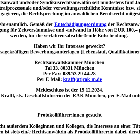
tsanwalt und/oder Syndikusrechtsanwältin seit mindestens fünf 
rafprozessuale und/oder verwaltungsrechtliche Kenntnisse bzw. sin
gagieren, die Rechtsprechung im anwaltlichen Berufsrecht mitgest
t ehrenamtlich. Gemäß der
Entschädigungsordnung
der Rechtsanwa
digung für Zeitversäumnisse und -aufwand in Höhe von EUR 100,– p
werden, für die verfahrensabschließende Entscheidung.
Haben wir Ihr Interesse geweckt?
ssagekräftigen Bewerbungsunterlagen (Lebenslauf, Qualifikatione
Rechtsanwaltskammer München
Tal 33, 80331 München
Per Fax: 089/53 29 44-28
Per E-Mail:
krafft(at)rak-m.de
Meldeschluss ist der 15.12.2024.
 Krafft, stv. Geschäftsführerin der RAK München, per E-Mail un
Protokollführer:innen gesucht
t außerdem Kolleginnen und Kollegen, die Interesse an einer Täti
st stets ein/e Rechtsanwält:in als Protokollführer:in dabei, der/d