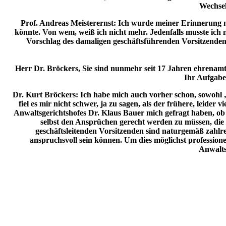
Wechsel
Prof. Andreas Meisterernst:
Ich wurde meiner Erinnerung n
könnte. Von wem, weiß ich nicht mehr. Jedenfalls musste ic
Vorschlag des damaligen geschäftsführenden Vorsitzenden
Herr Dr. Bröckers, Sie sind nunmehr seit 17 Jahren ehrenam
Ihr Aufgabe
Dr. Kurt Bröckers:
Ich habe mich auch vorher schon, sowohl „p
fiel es mir nicht schwer, ja zu sagen, als der frühere, leide
Anwaltsgerichtshofes Dr. Klaus Bauer mich gefragt haben, ob 
selbst den Ansprüchen gerecht werden zu müssen, die
geschäftsleitenden Vorsitzenden sind naturgemäß zahl
anspruchsvoll sein können. Um dies möglichst professionel
Anwalts