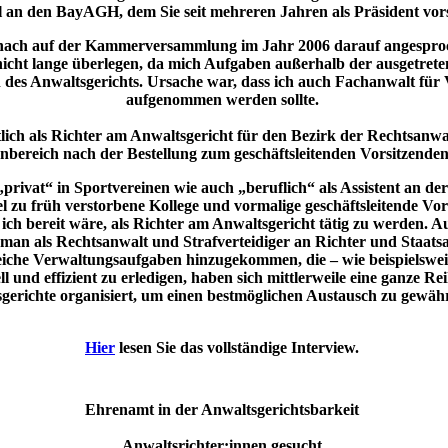
 an den BayAGH, dem Sie seit mehreren Jahren als Präsident vor
ach auf der Kammerversammlung im Jahr 2006 darauf angesprochen
h nicht lange überlegen, da mich Aufgaben außerhalb der ausgetr
 des Anwaltsgerichts. Ursache war, dass ich auch Fachanwalt für
aufgenommen werden sollte.
tlich als Richter am Anwaltsgericht für den Bezirk der Rechtsan
nbereich nach der Bestellung zum geschäftsleitenden Vorsitzende
rivat“ in Sportvereinen wie auch „beruflich“ als Assistent an de
r viel zu früh verstorbene Kollege und vormalige geschäftsleitende 
ich bereit wäre, als Richter am Anwaltsgericht tätig zu werden. A
 man als Rechtsanwalt und Strafverteidiger an Richter und Staat
reiche Verwaltungsaufgaben hinzugekommen, die – wie beispielsw
l und effizient zu erledigen, haben sich mittlerweile eine ganze R
gerichte organisiert, um einen bestmöglichen Austausch zu gewähr
Hier
lesen Sie das vollständige Interview.
Ehrenamt in der Anwaltsgerichtsbarkeit
Anwaltsrichter:innen gesucht