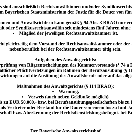
Es sind ausschließlich Rechtsanwält:innen und/oder Syndikusrechts
Bayerischen Staatsministerium der Justiz für die Dauer von fün
innen und Anwaltsrichtern kann gemäß § 94 Abs. 3 BRAO nur er
lt oder Syndikusrechtsanwältin seit mindestens fünf Jahren ohn
• Mitglied der jeweiligen Rechtsanwaltskammer ist.
icht gleichzeitig dem Vorstand der Rechtsanwaltskammer oder de
nebenberuflich bei der Rechtsanwaltskammer tätig sein.
Aufgaben des Anwaltsgerichts:
prüfung von Rügeentscheidungen des Kammervorstands (§ 74 a
licher Pflichtverletzungen im Rahmen der Berufsausübung (§ 1
irkungen auf die Ausübung des Anwaltsberufs oder auf das allge
Maßnahmen des Anwaltsgerichts (§ 114 BRAO):
• Warnung,
• Verweis (auch neben Geldbuße möglich),
 zu EUR 50.000,- bzw. bei Berufsausübungsgesellschaften bis zu 
ls Vertreter oder Beistand für die Dauer von einem bis zu fünf Ja
chaft bzw. Aberkennung der Rechtsdienstleistungsbefugnis bei Be
Der Bayerische Anwaltsgerichtshof