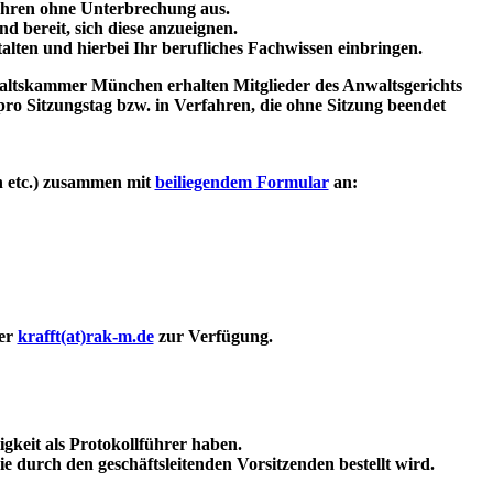
Jahren ohne Unterbrechung aus.
d bereit, sich diese anzueignen.
alten und hierbei Ihr berufliches Fachwissen einbringen.
ltskammer München erhalten Mitglieder des Anwaltsgerichts
ro Sitzungstag bzw. in Verfahren, die ohne Sitzung beendet
n etc.) zusammen mit
beiliegendem Formular
an:
ter
krafft(at)rak-m.de
zur Verfügung.
gkeit als Protokollführer haben.
ie durch den geschäftsleitenden Vorsitzenden bestellt wird.