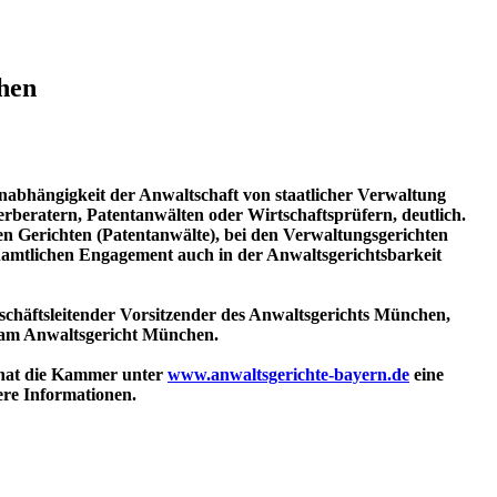
hen
e Unabhängigkeit der Anwaltschaft von staatlicher Verwaltung
rberatern, Patentanwälten oder Wirtschaftsprüfern, deutlich.
hen Gerichten (Patentanwälte), bei den Verwaltungsgerichten
enamtlichen Engagement auch in der Anwaltsgerichtsbarkeit
eschäftsleitender Vorsitzender des Anwaltsgerichts München,
e am Anwaltsgericht München.
 hat die Kammer unter
www.anwaltsgerichte-bayern.de
eine
tere Informationen.