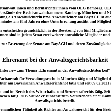
echtsanwält:innen und Berufsrichter:innen vom OLG Bamberg, O
 Vorstände der Rechtsanwaltskammern Bamberg, München und Nürn
ung als Anwaltsrichterin bzw. Anwaltsrichter am BayAGH ist auch
t mindestens fünf Jahren ohne Unterbrechung ausübt und Mitglie
e entscheiden grundsätzlich in der Besetzung von fünf Mitgliedern
r:innen sind in jedem Senat zwei weitere anwaltliche Mitglieder und
n zur Besetzung der Senate am BayAGH und deren Zuständigkeit
Ehrenamt bei der Anwaltsgerichtsbarkeit
Interview zum Thema „Ehrenamt in der Anwaltsgerichtsbarkeit“
nd Fachanwalt für Verwaltungsrecht in München tätig und Mitglie
hter am Bayerischen Anwaltsgerichtshof tätig und seit 09.02.2021 s
en und im Bereich des Wirtschafts- und Steuerstrafrechts tätig. S
chen tätig. 2015 wurde er zunächst zum Vorsitzenden einer Kamm
Anwaltsgerichts bestellt.
ehrenamtlichen Tätigkeit als Richter am Anwaltsgericht für den