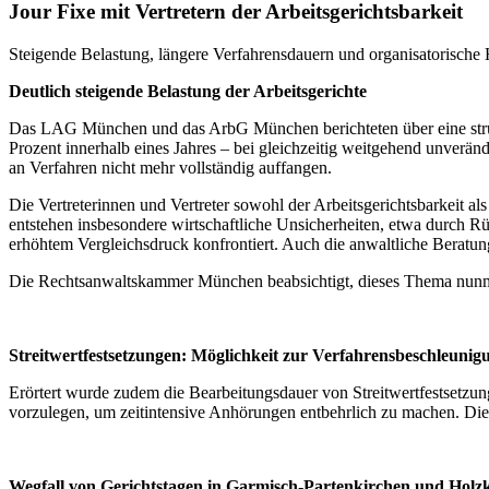
Jour Fixe mit Vertretern der Arbeitsgerichtsbarkeit
Steigende Belastung, längere Verfahrensdauern und organisatorische
Deutlich steigende Belastung der Arbeitsgerichte
Das LAG München und das ArbG München berichteten über eine struktu
Prozent innerhalb eines Jahres – bei gleichzeitig weitgehend unverän
an Verfahren nicht mehr vollständig auffangen.
Die Vertreterinnen und Vertreter sowohl der Arbeitsgerichtsbarkeit 
entstehen insbesondere wirtschaftliche Unsicherheiten, etwa durch 
erhöhtem Vergleichsdruck konfrontiert. Auch die anwaltliche Beratu
Die Rechtsanwaltskammer München beabsichtigt, dieses Thema nunmeh
Streitwertfestsetzungen: Möglichkeit zur Verfahrensbeschleunig
Erörtert wurde zudem die Bearbeitungsdauer von Streitwertfestsetzung
vorzulegen, um zeitintensive Anhörungen entbehrlich zu machen. Die 
Wegfall von Gerichtstagen in Garmisch-Partenkirchen und Holz