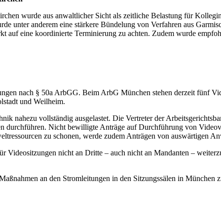
chen wurde aus anwaltlicher Sicht als zeitliche Belastung für Kolleg
urde unter anderem eine stärkere Bündelung von Verfahren aus Garmisc
ärkt auf eine koordinierte Terminierung zu achten. Zudem wurde empfoh
ngen nach § 50a ArbGG. Beim ArbG München stehen derzeit fünf Video
olstadt und Weilheim.
nik nahezu vollständig ausgelastet. Die Vertreter der Arbeitsgerichtsb
n durchführen. Nicht bewilligte Anträge auf Durchführung von Videove
eltressourcen zu schonen, werde zudem Anträgen von auswärtigen An
 Videositzungen nicht an Dritte – auch nicht an Mandanten – weiterzug
 Maßnahmen an den Stromleitungen in den Sitzungssälen in München 