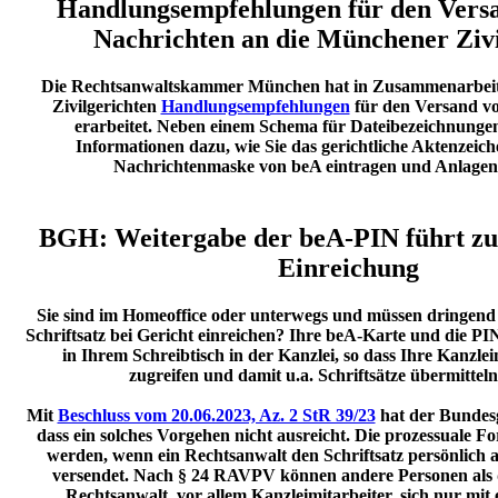
Handlungsempfehlungen für den Vers
Nachrichten an die Münchener Zivi
Die Rechtsanwaltskammer München hat in Zusammenarbei
Zivilgerichten
Handlungsempfehlungen
für den Versand v
erarbeitet. Neben einem Schema für Dateibezeichnungen
Informationen dazu, wie Sie das gerichtliche Aktenzeich
Nachrichtenmaske von beA eintragen und Anlagen
BGH: Weitergabe der beA-PIN führt z
Einreichung
Sie sind im Homeoffice oder unterwegs und müssen dringend
Schriftsatz bei Gericht einreichen? Ihre beA-Karte und die P
in Ihrem Schreibtisch in der Kanzlei, so dass Ihre Kanzle
zugreifen und damit u.a. Schriftsätze übermitte
Mit
Beschluss vom 20.06.2023, Az. 2 StR 39/23
hat der Bundesge
dass ein solches Vorgehen nicht ausreicht. Die prozessuale 
werden, wenn ein Rechtsanwalt den Schriftsatz
persönlich
a
versendet. Nach § 24 RAVPV können andere Personen als 
Rechtsanwalt, vor allem Kanzleimitarbeiter, sich nur mit 